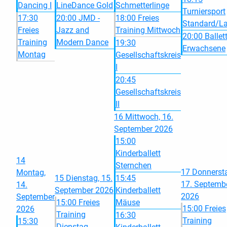
Dancing I
LineDance Gold
Schmetterlinge
Turniersport
17:30
20:00 JMD -
18:00 Freies
Standard/La
Freies
Jazz and
Training Mittwoch
20:00 Ballet
Training
Modern Dance
19:30
Erwachsene
Montag
Gesellschaftskreis
I
20:45
Gesellschaftskreis
II
16
Mittwoch, 16.
September 2026
15:00
Kinderballett
14
Sternchen
17
Donnerst
Montag,
15
Dienstag, 15.
15:45
17. Septemb
14.
September 2026
Kinderballett
2026
September
15:00 Freies
Mäuse
15:00 Freies
2026
Training
16:30
Training
15:30
Dienstag