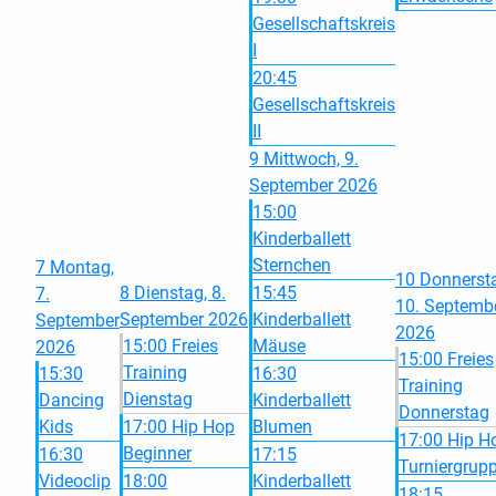
Gesellschaftskreis
I
20:45
Gesellschaftskreis
II
9
Mittwoch, 9.
September 2026
15:00
Kinderballett
Sternchen
7
Montag,
10
Donnerst
8
Dienstag, 8.
15:45
7.
10. Septemb
September 2026
Kinderballett
September
2026
15:00 Freies
Mäuse
2026
15:00 Freies
Training
15:30
16:30
Training
Dienstag
Dancing
Kinderballett
Donnerstag
Kids
17:00 Hip Hop
Blumen
17:00 Hip H
Beginner
16:30
17:15
Turniergrup
Videoclip
18:00
Kinderballett
18:15