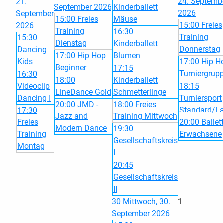
24. Septemb
21.
September 2026
Kinderballett
2026
September
15:00 Freies
Mäuse
15:00 Freies
2026
Training
16:30
Training
15:30
Dienstag
Kinderballett
Donnerstag
Dancing
17:00 Hip Hop
Blumen
Kids
17:00 Hip H
Beginner
17:15
Turniergrup
16:30
18:00
Kinderballett
Videoclip
18:15
LineDance Gold
Schmetterlinge
Dancing I
Turniersport
20:00 JMD -
18:00 Freies
Standard/La
17:30
Jazz and
Training Mittwoch
Freies
20:00 Ballet
Modern Dance
19:30
Training
Erwachsene
Gesellschaftskreis
Montag
I
20:45
Gesellschaftskreis
II
30
Mittwoch, 30.
1
September 2026