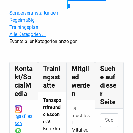
II
Sonderveranstaltungen
Regelmäßig
Trainingsplan
Alle Kategorien ...
Events aller Kategorien anzeigen
Konta
Traini
Mitgli
Such
kt/So
ngsst
ed
e auf
cialM
ätte
werde
diese
edia
n
r
Tanzspo
Seite
rtfreund
Du
e Essen
möchtes
@tsf_es
Suchen
e.V.
t
sen
Kerckho
Mitglied