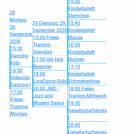
15:00
Kinderballett
28
Sternchen
Montag,
29
Dienstag, 29.
15:45
28.
September 2026
Kinderballett
September
15:00 Freies
Mäuse
2026
Training
16:30
15:30
Dienstag
Kinderballett
Dancing
17:00 Hip Hop
Blumen
Kids
Beginner
17:15
16:30
18:00
Kinderballett
Videoclip
LineDance Gold
Schmetterlinge
Dancing I
20:00 JMD -
18:00 Freies
17:30
Jazz and
Training Mittwoch
Freies
Modern Dance
19:30
Training
Gesellschaftskreis
Montag
I
20:45
Gesellschaftskreis