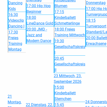
Kinderballett
Donnerstag
Dancing
17:00 Hip Hop
Blumen
Kids
17:00 Hip H
Beginner
17:15
Turniergrup
16:30
18:00
Kinderballett
Videoclip
18:15
LineDance Gold
Schmetterlinge
Dancing I
Turniersport
20:00 JMD -
18:00 Freies
Standard/La
17:30
Jazz and
Training Mittwoch
Freies
20:00 Ballet
Modern Dance
19:30
Training
Erwachsene
Gesellschaftskreis
Montag
I
20:45
Gesellschaftskreis
II
23
Mittwoch, 23.
September 2026
15:00
Kinderballett
21
Sternchen
24
Donnerst
Montag,
22
Dienstag, 22.
15:45