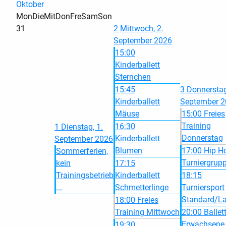
Oktober
Mon
Die
Mit
Don
Fre
Sam
Son
31
2
Mittwoch, 2.
September 2026
15:00
Kinderballett
Sternchen
15:45
3
Donnerstag
Kinderballett
September 
Mäuse
15:00 Freies
Training
16:30
1
Dienstag, 1.
Donnerstag
Kinderballett
September 2026
Blumen
17:00 Hip H
Sommerferien,
Turniergrup
kein
17:15
Trainingsbetrieb
Kinderballett
18:15
...
Schmetterlinge
Turniersport
Standard/La
18:00 Freies
Training Mittwoch
20:00 Ballet
Erwachsene
19:30