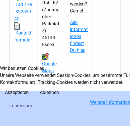
ffstr. 62
werden?
+49 176
(Zugang
Gerne!
822590
über
40
Alle
Parkplat
Informat
z)
Kontakt
ionen
45144
formular
findest
Essen
Du hier.
Google
Wir benutzen Cookies
Maps
Unsere Webseite verwendet Session-Cookies, um bestimmte Funk
Kontaktformular). Tracking-Cookies werden nicht verwendet.
Akzeptieren
Ablehnen
Weitere Informatio
Impressum