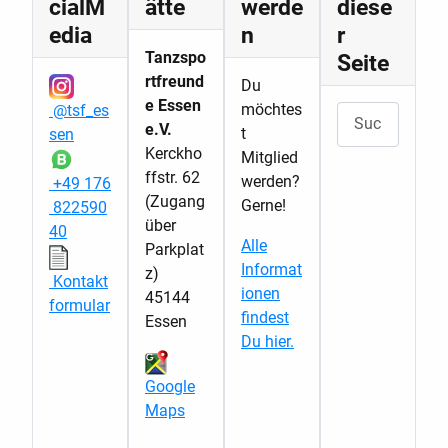
cialM
ätte
werde
diese
edia
n
r
Tanzspo
Seite
rtfreund
Du
e Essen
möchtes
@tsf_es
Suchen
e.V.
t
sen
Kerckho
Mitglied
ffstr. 62
werden?
+49 176
(Zugang
Gerne!
822590
über
40
Alle
Parkplat
Informat
z)
Kontakt
ionen
45144
formular
findest
Essen
Du hier.
Google
Maps