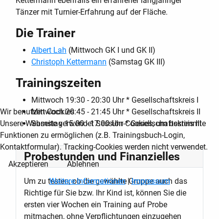
Kettermann ebenfalls ein erfahrener langjähriger
Tänzer mit Turnier-Erfahrung auf der Fläche.
Die Trainer
Albert Lah
(Mittwoch GK I und GK II)
Christoph Kettermann
(Samstag GK III)
Trainingszeiten
Mittwoch 19:30 - 20:30 Uhr * Gesellschaftskreis I
Mittwoch 20:45 - 21:45 Uhr * Gesellschaftskreis II
Wir benutzen Cookies
Samstag 15:00 - 17:00 Uhr * Gesellschaftskreis III
Unsere Webseite verwendet Session-Cookies, um bestimmte
Funktionen zu ermöglichen (z.B. Trainingsbuch-Login,
Kontaktformular). Tracking-Cookies werden nicht verwendet.
Probestunden und Finanzielles
Akzeptieren
Ablehnen
Weitere Informationen
|
Impressum
Um zu testen, ob die gewählte Gruppe auch das
Richtige für Sie bzw. Ihr Kind ist, können Sie die
ersten vier Wochen ein Training auf Probe
mitmachen, ohne Verpflichtungen einzugehen