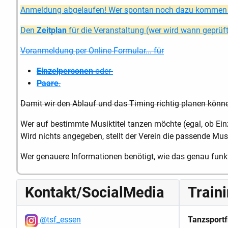
Anmeldung abgelaufen! Wer spontan noch dazu kommen m
Den
Zeitplan
für die Veranstaltung (wer wird wann geprüft)
Voranmeldung per Online-Formular... für
Einzelpersonen
oder
Paare
.
Damit wir den Ablauf und das Timing richtig planen könne
Wer auf bestimmte Musiktitel tanzen möchte (egal, ob Ei
Wird nichts angegeben, stellt der Verein die passende Mus
Wer genauere Informationen benötigt, wie das genau funk
Kontakt/SocialMedia
Train
@tsf_essen
Tanzsportf