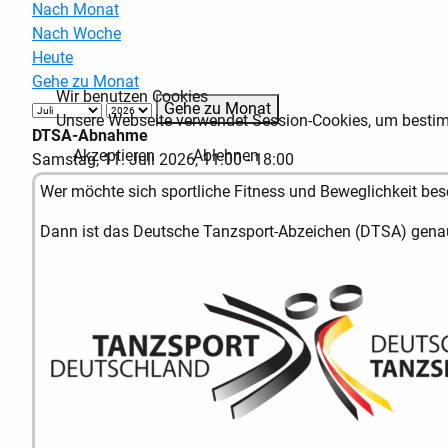
Nach Monat
Nach Woche
Heute
Gehe zu Monat
Wir benutzen Cookies
Gehe zu Monat
Unsere Webseite verwendet Session-Cookies, um bestimm
DTSA-Abnahme
Akzeptieren
Ablehnen
Samstag, 11. Juli 2026, 11:00 - 18:00
Wer möchte sich sportliche Fitness und Beweglichkeit be
Dann ist das Deutsche Tanzsport-Abzeichen (DTSA) genau