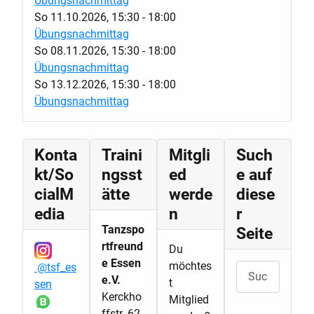
Übungsnachmittag
So 11.10.2026
,
15:30
-
18:00
Übungsnachmittag
So 08.11.2026
,
15:30
-
18:00
Übungsnachmittag
So 13.12.2026
,
15:30
-
18:00
Übungsnachmittag
Konta
Traini
Mitgli
Such
kt/So
ngsst
ed
e auf
cialM
ätte
werde
diese
edia
n
r
Tanzspo
Seite
rtfreund
Du
e Essen
möchtes
@tsf_es
Suchen
e.V.
t
sen
Kerckho
Mitglied
ffstr. 62