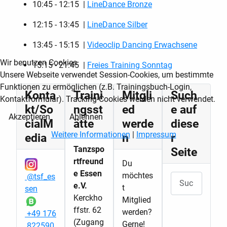
10:45 - 12:15 |
LineDance Bronze
12:15 - 13:45 |
LineDance Silber
13:45 - 15:15 |
Videoclip Dancing Erwachsene
Wir benutzen Cookies
15:15 - 21:45 |
Freies Training Sonntag
Unsere Webseite verwendet Session-Cookies, um bestimmte
Funktionen zu ermöglichen (z.B. Trainingsbuch-Login,
Konta
Traini
Mitgli
Such
Kontaktformular). Tracking-Cookies werden nicht verwendet.
kt/So
ngsst
ed
e auf
Akzeptieren
Ablehnen
cialM
ätte
werde
diese
Weitere Informationen
|
Impressum
edia
n
r
Tanzspo
Seite
rtfreund
Du
e Essen
möchtes
@tsf_es
Suchen
e.V.
t
sen
Kerckho
Mitglied
ffstr. 62
werden?
+49 176
(Zugang
Gerne!
822590