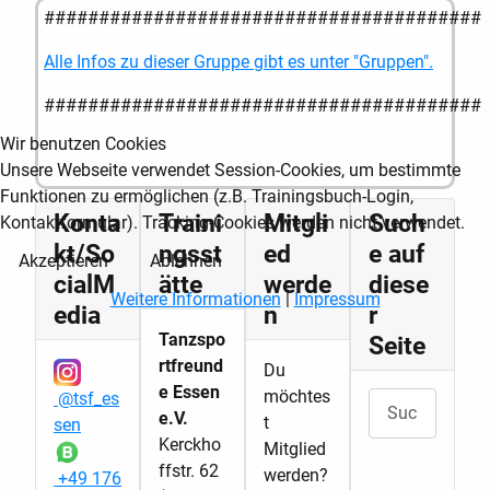
########################################
Alle Infos zu dieser Gruppe gibt es unter "Gruppen".
########################################
Wir benutzen Cookies
Unsere Webseite verwendet Session-Cookies, um bestimmte
Funktionen zu ermöglichen (z.B. Trainingsbuch-Login,
Konta
Traini
Mitgli
Such
Kontaktformular). Tracking-Cookies werden nicht verwendet.
kt/So
ngsst
ed
e auf
Akzeptieren
Ablehnen
cialM
ätte
werde
diese
Weitere Informationen
|
Impressum
edia
n
r
Tanzspo
Seite
rtfreund
Du
e Essen
möchtes
@tsf_es
Suchen
e.V.
t
sen
Kerckho
Mitglied
ffstr. 62
werden?
+49 176