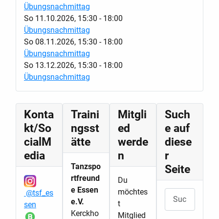
Übungsnachmittag
So 11.10.2026
,
15:30
-
18:00
Übungsnachmittag
So 08.11.2026
,
15:30
-
18:00
Übungsnachmittag
So 13.12.2026
,
15:30
-
18:00
Übungsnachmittag
Konta
Traini
Mitgli
Such
kt/So
ngsst
ed
e auf
cialM
ätte
werde
diese
edia
n
r
Tanzspo
Seite
rtfreund
Du
e Essen
möchtes
@tsf_es
Suchen
e.V.
t
sen
Kerckho
Mitglied