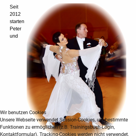
Seit
2012
starten
Peter
und
Wir benutzen Cookies
Unsere Webseite verwendet Session-Cookies, um bestimmte
Funktionen zu ermöglichen (z.B. Trainingsbuch-Login,
Kontaktformular). Tracking-Cookies werden nicht verwendet.