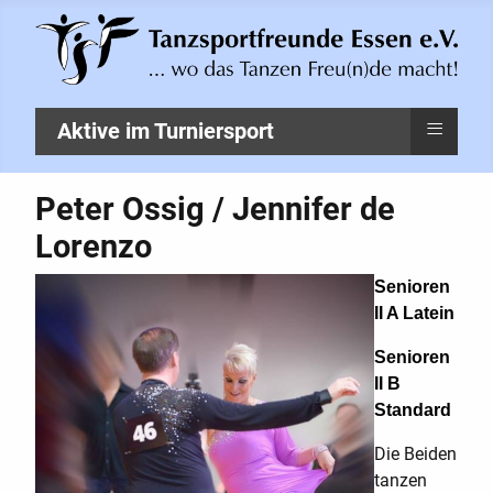
≡
Aktive im Turniersport
Peter Ossig / Jennifer de
Lorenzo
Senioren
II A Latein
Senioren
II B
Standard
Die Beiden
tanzen