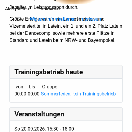
Jennifer im Leistungssport durch.
Akzeptieren
Ablehnen
Weitere Informationen
|
Impressum
Größte Erfolge waren ein Landesmeister- und
Vizemeistertitel in Latein, ein 1. und ein 2. Platz Latein
bei der Dancecomp, sowie mehrere erste Plätze in
Standard und Latein beim NRW- und Bayernpokal.
Trainingsbetrieb heute
von
bis
Gruppe
00:00
00:00
Sommerferien, kein Trainingsbetrieb
Veranstaltungen
So 20.09.2026
,
15:30
-
18:00