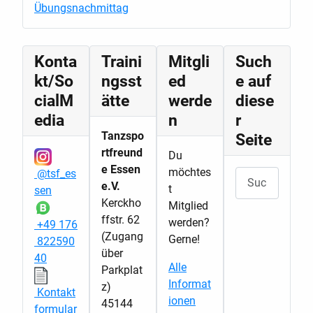
Übungsnachmittag
Konta
Traini
Mitgli
Such
kt/So
ngsst
ed
e auf
cialM
ätte
werde
diese
edia
n
r
Tanzspo
Seite
rtfreund
Du
e Essen
möchtes
@tsf_es
Suchen
e.V.
t
sen
Kerckho
Mitglied
ffstr. 62
werden?
+49 176
(Zugang
Gerne!
822590
über
40
Alle
Parkplat
Informat
z)
Kontakt
ionen
45144
formular