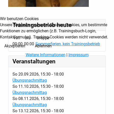
Wir benutzen Cookies
Trainingsbetrieb heute
Unsere Webseite verwendet Session-Cookies, um bestimmte
Funktionen zu ermöglichen (z.B. Trainingsbuch-Login,
Kontaktformular). Tracking-Cookies werden nicht verwendet.
von
bis
Gruppe
00:00
00:00
Sommerferien, kein Trainingsbetrieb
Akzeptieren
Ablehnen
Weitere Informationen
|
Impressum
Veranstaltungen
So 20.09.2026
,
15:30
-
18:00
Übungsnachmittag
So 11.10.2026
,
15:30
-
18:00
Übungsnachmittag
So 08.11.2026
,
15:30
-
18:00
Übungsnachmittag
So 13.12.2026
,
15:30
-
18:00