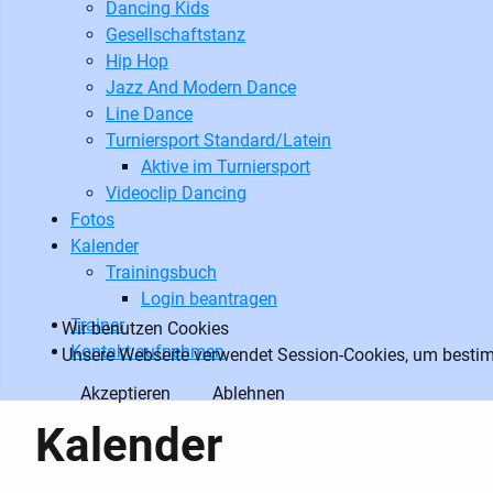
Dancing Kids
Gesellschaftstanz
Hip Hop
Jazz And Modern Dance
Line Dance
Turniersport Standard/Latein
Aktive im Turniersport
Videoclip Dancing
Fotos
Kalender
Trainingsbuch
Login beantragen
Trainer
Wir benutzen Cookies
Kontakt aufnehmen
Unsere Webseite verwendet Session-Cookies, um bestimm
Akzeptieren
Ablehnen
Kalender